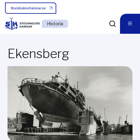
StockholmsHamnar.se
Historia
Ekensberg