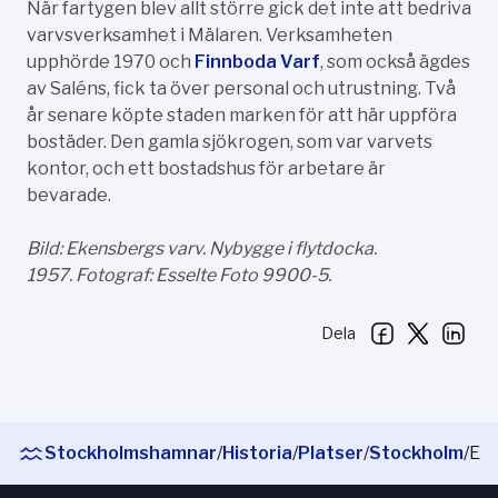
När fartygen blev allt större gick det inte att bedriva
varvsverksamhet i Mälaren. Verksamheten
upphörde 1970 och
Finnboda Varf
, som också ägdes
av Saléns, fick ta över personal och utrustning. Två
år senare köpte staden marken för att här uppföra
bostäder. Den gamla sjökrogen, som var varvets
kontor, och ett bostadshus för arbetare är
bevarade.
Bild: Ekensbergs varv. Nybygge i flytdocka.
1957. Fotograf: Esselte Foto 9900-5.
Dela
Stockholmshamnar
/
Historia
/
Platser
/
Stockholm
/
Ekensberg