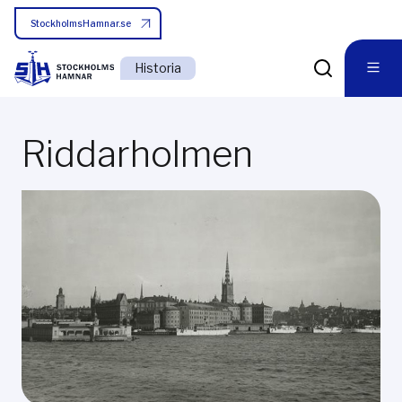
StockholmsHamnar.se
Historia
Riddarholmen