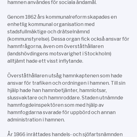
hamnen användes för sociala ändamål.
Genom 1862 års kommunalreform skapades en
enhetlig kommunal organisation med
stadsfullmäktige och drätselnämnd
(kommunstyrelse). Dessa organ fick också ansvar för
hamnfrågorna, även om överståthållaren
(landshövdingens motsvarighet i Stockholm)
alltjämt hade ett visst inflytande.
Överståthållaren utsåg hamnkaptenen som hade
ansvar för trafiken och ordningen i hamnen. Till sin
hjälp hade han hamnbetjänter, hamnlotsar,
slussvaktare och hamnroddare. Staden utnämnde
hamnfogdeinspektören som med hjälp av
hamnfogdarna svarade för uppbörd och annan
administration i hamnen.
År 1866 inrättades handels- och sjöfartsnämnden