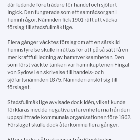
där ledande företrädare för handel och sjöfart
ingick. Den fungerade som ett samrådsorgan i
hamnfrågor. Nämnden fick 1901 rätt att väcka
förslag till stadsfullmäktige.
Flera gånger väcktes förslag om att en särskild
hamnstyrelse skulle inrättas för att på så sätt få en
mer kraftfull ledning av hamnverksamheten. Den
som först väckte tanken var hamnkaptenen Fingal
von Sydow i en skrivelse till handels- och
sjöfartsnämnden 1875. Nämnden anslöt sig till
förslaget.
Stadsfullmäktige avvisade dock idén, vilket kunde
förklaras med de negativa erfarenheterna från den
uppsplittrade kommunala organisationen före 1862.
Förslaget skulle dock återkomma flera gånger.
Efter starka påtryckningar från Stockholms