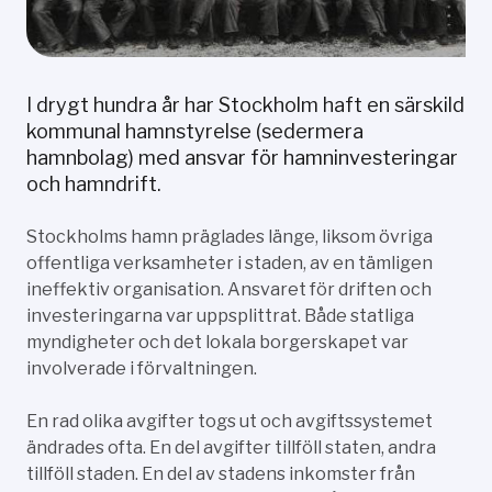
I drygt hundra år har Stockholm haft en särskild
kommunal hamnstyrelse (sedermera
hamnbolag) med ansvar för hamninvesteringar
och hamndrift.
Stockholms hamn präglades länge, liksom övriga
offentliga verksamheter i staden, av en tämligen
ineffektiv organisation. Ansvaret för driften och
investeringarna var uppsplittrat. Både statliga
myndigheter och det lokala borgerskapet var
involverade i förvaltningen.
En rad olika avgifter togs ut och avgiftssystemet
ändrades ofta. En del avgifter tillföll staten, andra
tillföll staden. En del av stadens inkomster från