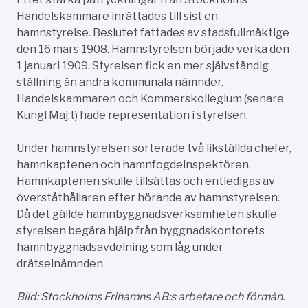
Handelskammare inrättades till sist en
hamnstyrelse. Beslutet fattades av stadsfullmäktige
den 16 mars 1908. Hamnstyrelsen började verka den
1 januari 1909. Styrelsen fick en mer självständig
ställning än andra kommunala nämnder.
Handelskammaren och Kommerskollegium (senare
Kungl Maj:t) hade representation i styrelsen.
Under hamnstyrelsen sorterade två likställda chefer,
hamnkaptenen och hamnfogdeinspektören.
Hamnkaptenen skulle tillsättas och entledigas av
överståthållaren efter hörande av hamnstyrelsen.
Då det gällde hamnbyggnadsverksamheten skulle
styrelsen begära hjälp från byggnadskontorets
hamnbyggnadsavdelning som låg under
drätselnämnden.
Bild: Stockholms Frihamns AB:s arbetare och förmän.