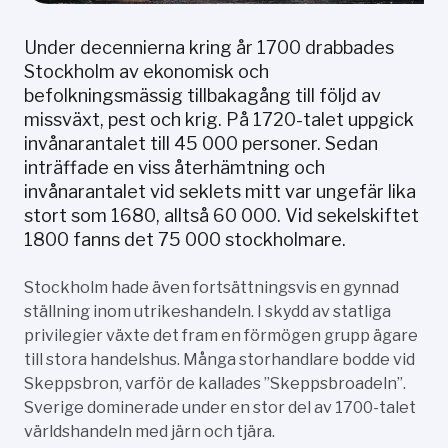
Under decennierna kring år 1700 drabbades
Stockholm av ekonomisk och
befolkningsmässig tillbakagång till följd av
missväxt, pest och krig. På 1720-talet uppgick
invånarantalet till 45 000 personer. Sedan
inträffade en viss återhämtning och
invånarantalet vid seklets mitt var ungefär lika
stort som 1680, alltså 60 000. Vid sekelskiftet
1800 fanns det 75 000 stockholmare.
Stockholm hade även fortsättningsvis en gynnad
ställning inom utrikeshandeln. I skydd av statliga
privilegier växte det fram en förmögen grupp ägare
till stora handelshus. Många storhandlare bodde vid
Skeppsbron, varför de kallades ”Skeppsbroadeln”.
Sverige dominerade under en stor del av 1700-talet
världshandeln med järn och tjära.