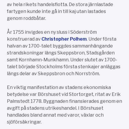
av hela rikets handelsflotta. De stora järnlastade
fartygen kunde inte gå in till kaj utan lastades
genom roddbåtar.
År 1755 invigdes en ny sluss i Söderström
konstruerad av
Christopher Polhem
. Under första
halvan av 1700-talet byggdes sammanhängande
strandskoningar längs Skeppsbron, Stadsgården
samt Kornhamn-Munkhamn. Under slutet av 1700-
talet började Stockholms första stenkajer anläggas
längs delar av Skeppsbron och Norrström.
En viktig manifestation av stadens ekonomiska
betydelse var Börshuset vid Stortorget, ritat av Erik
Palmstedt 1778. Byggnaden finansierades genom en
avgift på stadens utrikeshandel. I Börshuset
handlades bland annat med varor, växlar och
sjöförsäkringar.