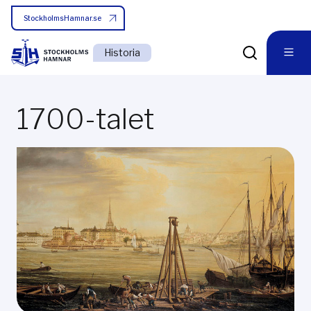
StockholmsHamnar.se
Historia
1700-talet