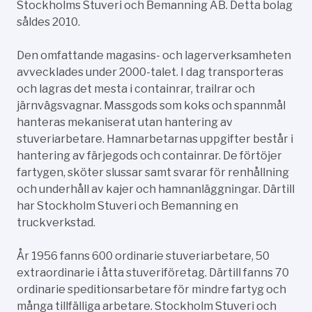
Stockholms Stuveri och Bemanning AB. Detta bolag
såldes 2010.
Den omfattande magasins- och lagerverksamheten
avvecklades under 2000-talet. I dag transporteras
och lagras det mesta i containrar, trailrar och
järnvägsvagnar. Massgods som koks och spannmål
hanteras mekaniserat utan hantering av
stuveriarbetare. Hamnarbetarnas uppgifter består i
hantering av färjegods och containrar. De förtöjer
fartygen, sköter slussar samt svarar för renhållning
och underhåll av kajer och hamnanläggningar. Därtill
har Stockholm Stuveri och Bemanning en
truckverkstad.
År 1956 fanns 600 ordinarie stuveriarbetare, 50
extraordinarie i åtta stuveriföretag. Därtill fanns 70
ordinarie speditionsarbetare för mindre fartyg och
många tillfälliga arbetare. Stockholm Stuveri och