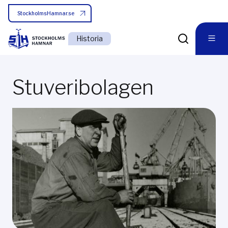
StockholmsHamnar.se
Historia
Stuveribolagen