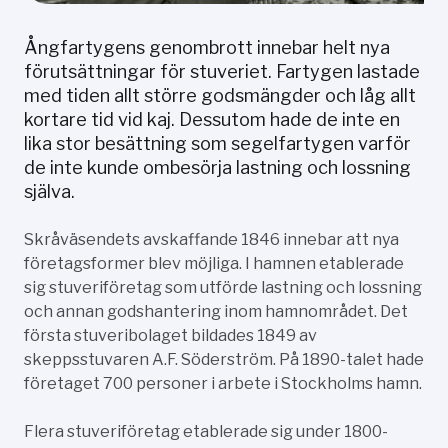
Ångfartygens genombrott innebar helt nya
förutsättningar för stuveriet. Fartygen lastade
med tiden allt större godsmängder och låg allt
kortare tid vid kaj. Dessutom hade de inte en
lika stor besättning som segelfartygen varför
de inte kunde ombesörja lastning och lossning
själva.
Skråväsendets avskaffande 1846 innebar att nya
företagsformer blev möjliga. I hamnen etablerade
sig stuveriföretag som utförde lastning och lossning
och annan godshantering inom hamnområdet. Det
första stuveribolaget bildades 1849 av
skeppsstuvaren A.F. Söderström. På 1890-talet hade
företaget 700 personer i arbete i Stockholms hamn.
Flera stuveriföretag etablerade sig under 1800-