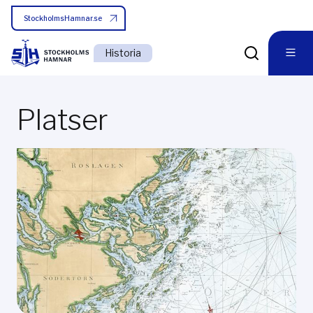
StockholmsHamnar.se
Historia
Platser