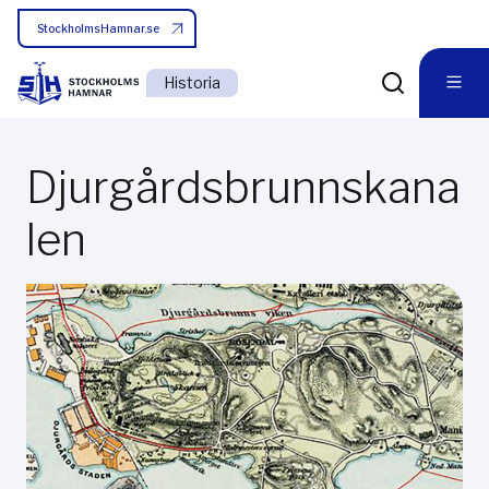
StockholmsHamnar.se
Historia
Djurgårdsbrunnskana
len