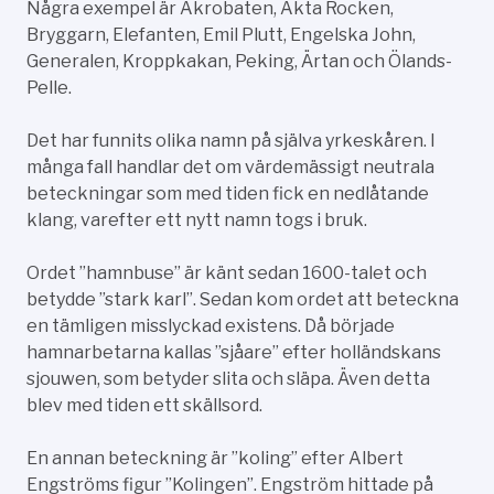
Några exempel är Akrobaten, Akta Rocken,
Bryggarn, Elefanten, Emil Plutt, Engelska John,
Generalen, Kroppkakan, Peking, Ärtan och Ölands-
Pelle.
Det har funnits olika namn på själva yrkeskåren. I
många fall handlar det om värdemässigt neutrala
beteckningar som med tiden fick en nedlåtande
klang, varefter ett nytt namn togs i bruk.
Ordet ”hamnbuse” är känt sedan 1600-talet och
betydde ”stark karl”. Sedan kom ordet att beteckna
en tämligen misslyckad existens. Då började
hamnarbetarna kallas ”sjåare” efter holländskans
sjouwen, som betyder slita och släpa. Även detta
blev med tiden ett skällsord.
En annan beteckning är ”koling” efter Albert
Engströms figur ”Kolingen”. Engström hittade på