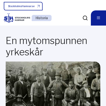
StockholmsHamnar.se
Historia
En mytomspunnen
yrkeskår