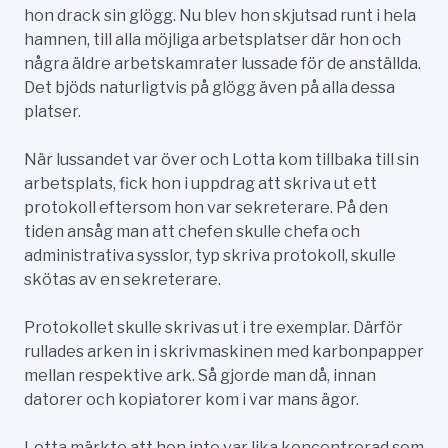
hon drack sin glögg. Nu blev hon skjutsad runt i hela
hamnen, till alla möjliga arbetsplatser där hon och
några äldre arbetskamrater lussade för de anställda.
Det bjöds naturligtvis på glögg även på alla dessa
platser.
När lussandet var över och Lotta kom tillbaka till sin
arbetsplats, fick hon i uppdrag att skriva ut ett
protokoll eftersom hon var sekreterare. På den
tiden ansåg man att chefen skulle chefa och
administrativa sysslor, typ skriva protokoll, skulle
skötas av en sekreterare.
Protokollet skulle skrivas ut i tre exemplar. Därför
rullades arken in i skrivmaskinen med karbonpapper
mellan respektive ark. Så gjorde man då, innan
datorer och kopiatorer kom i var mans ägor.
Lotta märkte att hon inte var lika koncentrerad som