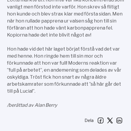
vanligt men förstod inte varför. Hon skrev så flitigt
hon kunde och blev strax klar med första sidan. Men
när hon rullade papprena ur valsen såg hon till sin
förfäran att hon hade vänt karbonpapprena fel.
Kopiorna hade det inte blivit något av!
Hon hade vid det här laget börjat förstå vad det var
med henne. Hon ringde hem till sin mor och
förkunnade att hon var full! Moderns reaktion var
”full på arbetet”, en andemening som delades av vår
oskyldiga. Tröst fick hon snart av några äldre
arbetskamrater som förkunnade att ”så här går det
till på Lucia!”.
/berättad av Alan Berry
Dela