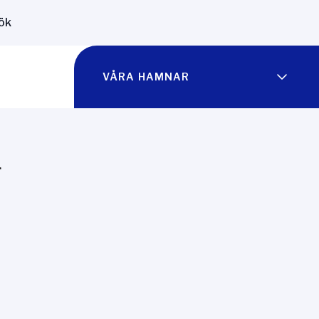
ök
VÅRA HAMNAR
r