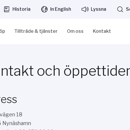
Historia
In English
Lyssna
S
löp
Tillträde & tjänster
Om oss
Kontakt
ntakt och öppettide
ress
kvägen 18
5 Nynäshamn