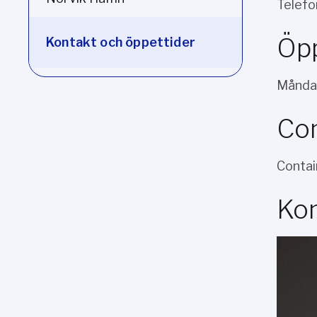
Telefo
Öpp
Kontakt och öppettider
Månda
Con
Contai
Kon