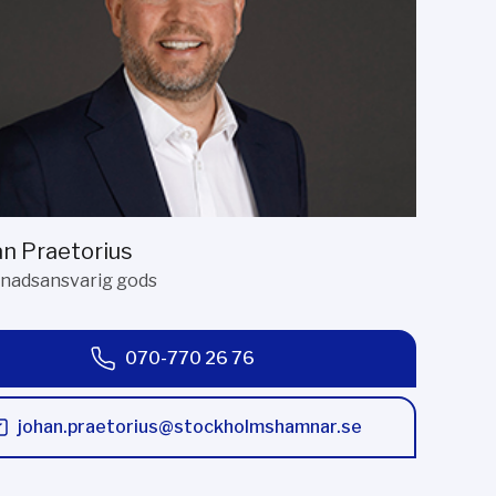
n Praetorius
nadsansvarig gods
070-770 26 76
johan.praetorius@stockholmshamnar.se