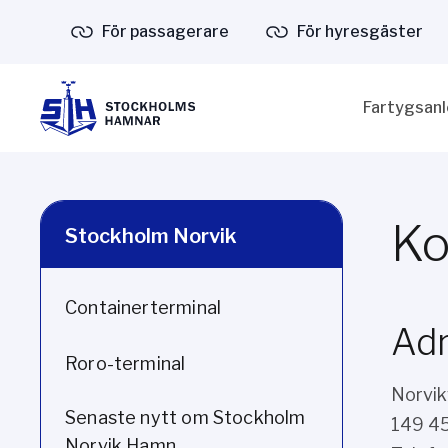
För passagerare
För hyresgäster
Fartygsan
Ko
Stockholm Norvik
Containerterminal
Ad
Roro-terminal
Norvi
Senaste nytt om Stockholm
149 4
Norvik Hamn