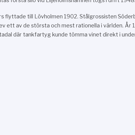
as första silo vid Liljeholmshamnen togs i drift 1948
s flyttade till Lövholmen 1902. Stålgrossisten Söder
ev ett av de största och mest rationella i världen. År
tadal där tankfartyg kunde tömma vinet direkt i unde