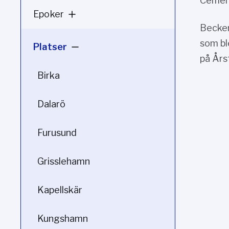
Cement
Epoker
Becker
som bl
Platser
på Års
Birka
Dalarö
Furusund
Grisslehamn
Kapellskär
Kungshamn