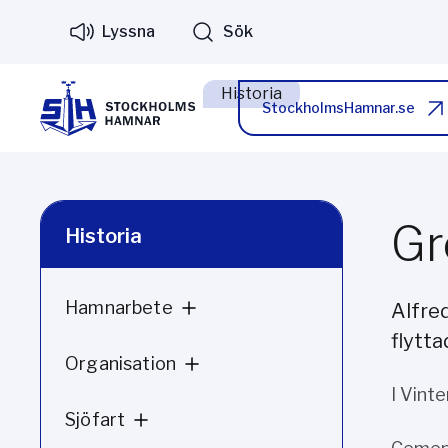
Lyssna
Sök
Historia
StockholmsHamnar.se
Gr
Historia
Hamnarbete
Alfre
flytta
Organisation
I Vint
Sjöfart