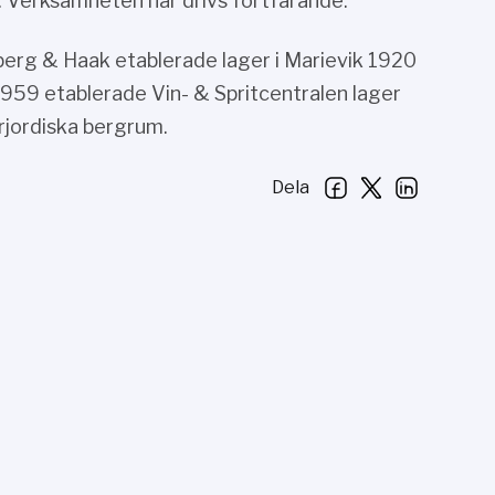
. Verksamheten här drivs fortfarande.
berg & Haak etablerade lager i Marievik 1920
 1959 etablerade Vin- & Spritcentralen lager
rjordiska bergrum.
Dela