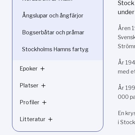
Stock
under
Ångslupar och ångfärjor
Åren 1
Bogserbåtar och pråmar
Svensk
Ström
Stockholms Hamns fartyg
År 194
Epoker
med et
Platser
År 199
000 pa
Profiler
En kry
Litteratur
i Stoc