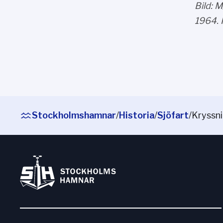
Bild: 
1964. 
Stockholmshamnar
/
Historia
/
Sjöfart
/
Kryssni