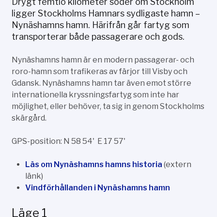
Drygt femtio kilometer söder om Stockholm
ligger Stockholms Hamnars sydligaste hamn –
Nynäshamns hamn. Härifrån går fartyg som
transporterar både passagerare och gods.
Nynäshamns hamn är en modern passagerar- och
roro-hamn som trafikeras av färjor till Visby och
Gdansk. Nynäshamns hamn tar även emot större
internationella kryssningsfartyg som inte har
möjlighet, eller behöver, ta sig in genom Stockholms
skärgård.
GPS-position: N 58 54' E 17 57'
Läs om Nynäshamns hamns historia
(extern
länk)
Vindförhållanden i Nynäshamns hamn
Läge 1