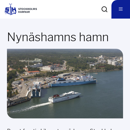
Nynäshamns hamn