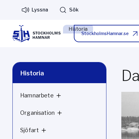
Lyssna
Sök
Historia
StockholmsHamnar.se
Da
Historia
Hamnarbete
Organisation
Sjöfart