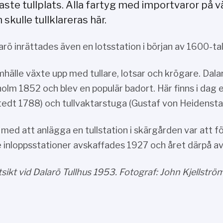
aste tullplats. Alla fartyg med importvaror på vä
skulle tullklareras här.
arö inrättades även en lotsstation i början av 1600-tal
mhälle växte upp med tullare, lotsar och krögare. Dal
olm 1852 och blev en populär badort. Här finns i dag e
edt 1788) och tullvaktarstuga (Gustaf von Heidenst
 med att anlägga en tullstation i skärgården var att
e inloppsstationer avskaffades 1927 och året därpå av
Utsikt vid Dalarö Tullhus 1953. Fotograf: John Kjellstr