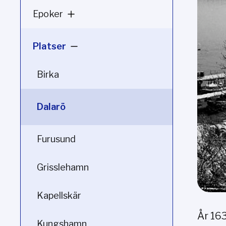
Epoker
Platser
Birka
Dalarö
Furusund
Grisslehamn
Kapellskär
År 163
Kungshamn