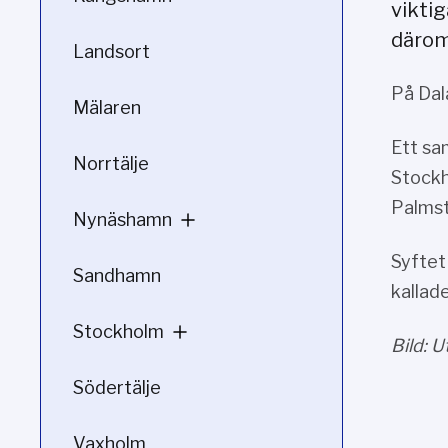
viktig
därom 
Landsort
På Dal
Mälaren
Ett sa
Norrtälje
Stockh
Palmst
Nynäshamn
Syftet
Sandhamn
kallad
Stockholm
Bild: 
Södertälje
Vaxholm