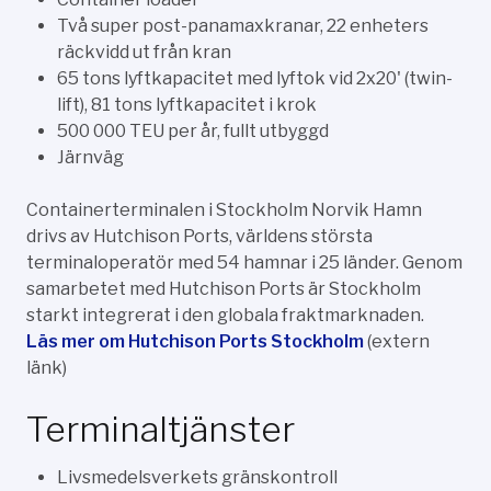
Två super post-panamaxkranar, 22 enheters
räckvidd ut från kran
65 tons lyftkapacitet med lyftok vid 2x20' (twin-
lift), 81 tons lyftkapacitet i krok
500 000 TEU per år, fullt utbyggd
Järnväg
Containerterminalen i Stockholm Norvik Hamn
drivs av Hutchison Ports, världens största
terminaloperatör med 54 hamnar i 25 länder. Genom
samarbetet med Hutchison Ports är Stockholm
starkt integrerat i den globala fraktmarknaden.
Läs mer om Hutchison Ports Stockholm
(extern
länk)
Terminaltjänster
Livsmedelsverkets gränskontroll