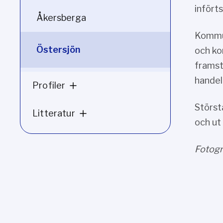
infört
Åkersberga
Kommun
Östersjön
och ko
framst
handel 
Profiler
Störst
Litteratur
och ut
Fotogra