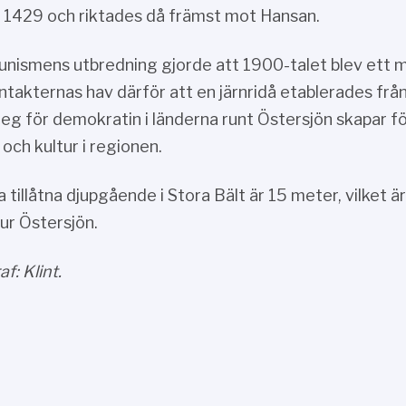
s 1429 och riktades då främst mot Hansan.
ismens utbredning gjorde att 1900-talet blev ett mö
ntakternas hav därför att en järnridå etablerades frå
eg för demokratin i länderna runt Östersjön skapar f
och kultur i regionen.
a tillåtna djupgående i Stora Bält är 15 meter, vilket 
 ur Östersjön.
f: Klint.