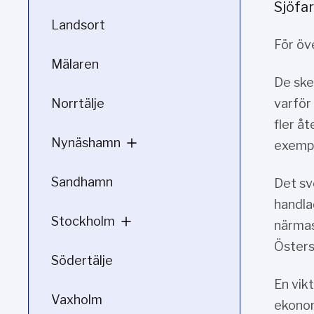
Sjöfa
Landsort
För öv
Mälaren
De ske
Norrtälje
varför
fler å
Nynäshamn
exempe
Sandhamn
Det sv
handla
Stockholm
närmas
Östers
Södertälje
En vik
Vaxholm
ekonom