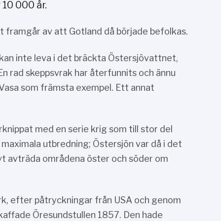
10 000 år.
et framgår av att Gotland då började befolkas.
an inte leva i det bräckta Östersjövattnet,
 En rad skeppsvrak har återfunnits och ännu
t Vasa som främsta exempel. Ett annat
nippat med en serie krig som till stor del
maximala utbredning; Östersjön var då i det
ivt avträda områdena öster och söder om
ark, efter påtryckningar från USA och genom
skaffade Öresundstullen 1857. Den hade