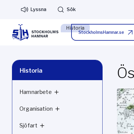
Lyssna
Sök
Historia
StockholmsHamnar.se
Ös
Historia
Hamnarbete
Organisation
Sjöfart