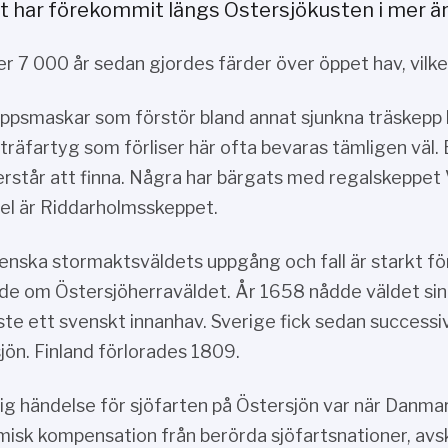
rt har förekommit längs Östersjökusten i mer är 
er 7 000 år sedan gjordes färder över öppet hav, vilk
ppsmaskar som förstör bland annat sjunkna träskepp k
 träfartyg som förliser här ofta bevaras tämligen väl.
terstår att finna. Några har bärgats med regalskeppe
l är Riddarholmsskeppet.
enska stormaktsväldets uppgång och fall är starkt förk
de om Östersjöherraväldet. År 1658 nådde väldet sin 
te ett svenskt innanhav. Sverige fick sedan success
jön. Finland förlorades 1809.
tig händelse för sjöfarten på Östersjön var när Danm
isk kompensation från berörda sjöfartsnationer, av