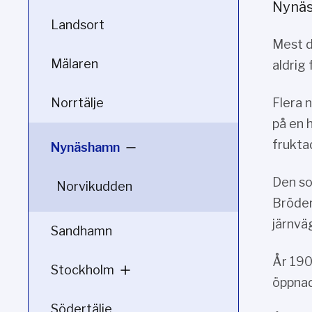
Nynäs
Landsort
Mest d
Mälaren
aldrig 
Norrtälje
Flera 
på en 
frukta
Nynäshamn
Den so
Norvikudden
Bröder
järnvä
Sandhamn
År 190
Stockholm
öppnad
Södertälje