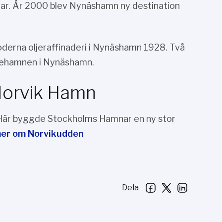
r. År 2000 blev Nynäshamn ny destination
oderna oljeraffinaderi i Nynäshamn 1928. Två
ljehamnen i Nynäshamn.
Norvik Hamn
 Här byggde Stockholms Hamnar en ny stor
mer om Norvikudden
Dela