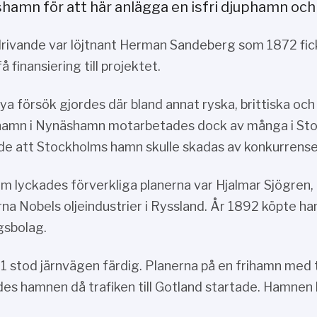
hamn för att här anlägga en isfri djuphamn och
rivande var löjtnant Herman Sandeberg som 1872 fick 
få finansiering till projektet.
nya försök gjordes där bland annat ryska, brittiska och
hamn i Nynäshamn motarbetades dock av många i Sto
de att Stockholms hamn skulle skadas av konkurrense
m lyckades förverkliga planerna var Hjalmar Sjögren,
na Nobels oljeindustrier i Ryssland. År 1892 köpte ha
gsbolag.
1 stod järnvägen färdig. Planerna på en frihamn med t
es hamnen då trafiken till Gotland startade. Hamnen li