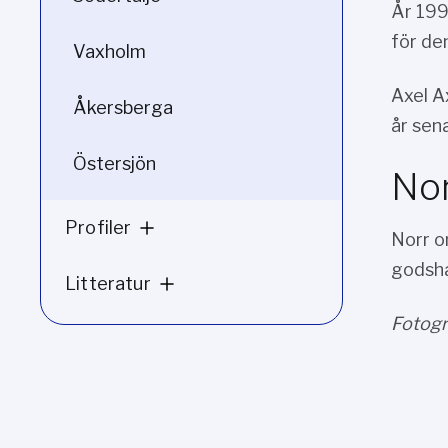
År 199
för de
Vaxholm
Axel A
Åkersberga
år sen
Östersjön
Nor
Profiler
Norr o
godsha
Litteratur
Fotogra