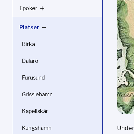
Epoker
Platser
Birka
Dalarö
Furusund
Grisslehamn
Kapellskär
Under
Kungshamn