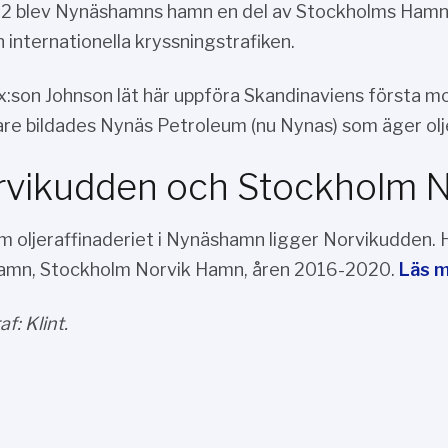
2 blev Nynäshamns hamn en del av Stockholms Hamna
n internationella kryssningstrafiken.
x:son Johnson lät här uppföra Skandinaviens första m
are bildades Nynäs Petroleum (nu Nynas) som äger o
vikudden och Stockholm 
m oljeraffinaderiet i Nynäshamn ligger Norvikudden.
mn, Stockholm Norvik Hamn, åren 2016-2020.
Läs 
f: Klint.