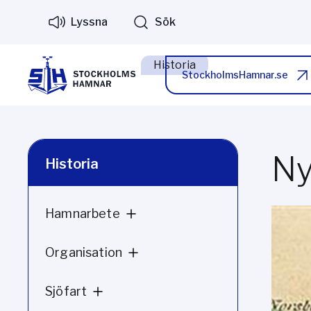
Lyssna
Sök
Historia
StockholmsHamnar.se
N
Historia
Hamnarbete
Organisation
Sjöfart