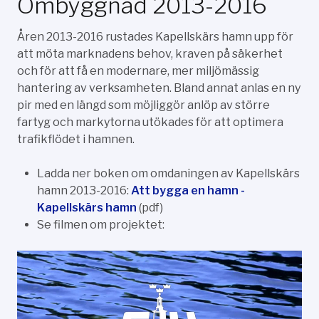
Ombyggnad 2013-2016
Åren 2013-2016 rustades Kapellskärs hamn upp för
att möta marknadens behov, kraven på säkerhet
och för att få en modernare, mer miljömässig
hantering av verksamheten. Bland annat anlas en ny
pir med en längd som möjliggör anlöp av större
fartyg och markytorna utökades för att optimera
trafikflödet i hamnen.
Ladda ner boken om omdaningen av Kapellskärs
hamn 2013-2016:
Att bygga en hamn -
Kapellskärs hamn
(pdf)
Se filmen om projektet: