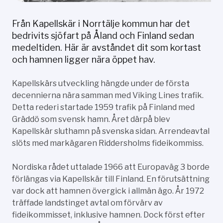
Från Kapellskär i Norrtälje kommun har det
bedrivits sjöfart på Åland och Finland sedan
medeltiden. Här är avståndet dit som kortast
och hamnen ligger nära öppet hav.
Kapellskärs utveckling hängde under de första
decennierna nära samman med Viking Lines trafik.
Detta rederi startade 1959 trafik på Finland med
Gräddö som svensk hamn. Året därpå blev
Kapellskär sluthamn på svenska sidan. Arrendeavtal
slöts med markägaren Riddersholms fideikommiss.
Nordiska rådet uttalade 1966 att Europaväg 3 borde
förlängas via Kapellskär till Finland. En förutsättning
var dock att hamnen övergick i allmän ägo. År 1972
träffade landstinget avtal om förvärv av
fideikommisset, inklusive hamnen. Dock först efter