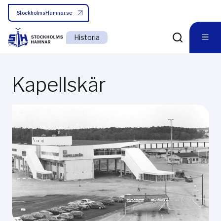
StockholmsHamnar.se
Historia
Kapellskär