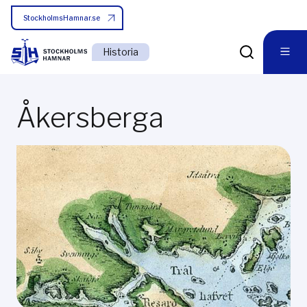
StockholmsHamnar.se
Historia
Åkersberga