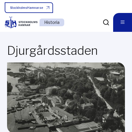
StockholmsHamnar.se
Historia
Djurgårdsstaden