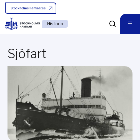
StockholmsHamnar.se
Historia
Sjöfart