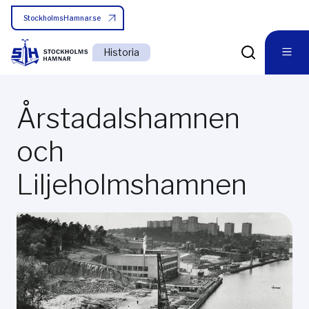
StockholmsHamnar.se
Historia
Årstadalshamnen
och
Liljeholmshamnen