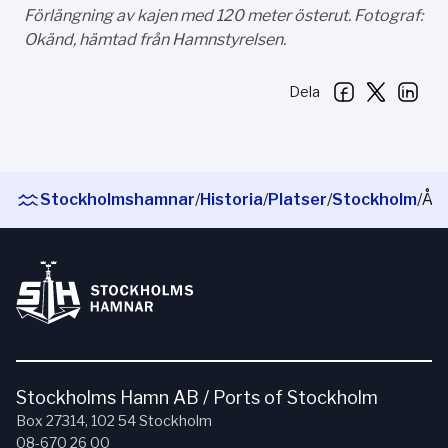
Förlängning av kajen med 120 meter österut. Fotograf:
Okänd, hämtad från Hamnstyrelsen.
Dela
Stockholmshamnar
/
Historia
/
Platser
/
Stockholm
/
Årstadalshamnen och Liljeholmshamnen
Stockholms Hamn AB / Ports of Stockholm
Box 27314, 102 54 Stockholm
08-670 26 00