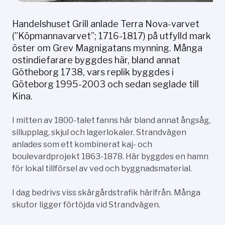
Handelshuset Grill anlade Terra Nova-varvet
(”Köpmannavarvet”; 1716-1817) på utfylld mark
öster om Grev Magnigatans mynning. Många
ostindiefarare byggdes här, bland annat
Götheborg 1738, vars replik byggdes i
Göteborg 1995-2003 och sedan seglade till
Kina.
I mitten av 1800-talet fanns här bland annat ångsåg,
sillupplag, skjul och lagerlokaler. Strandvägen
anlades som ett kombinerat kaj- och
boulevardprojekt 1863-1878. Här byggdes en hamn
för lokal tillförsel av ved och byggnadsmaterial.
I dag bedrivs viss skärgårdstrafik härifrån. Många
skutor ligger förtöjda vid Strandvägen.