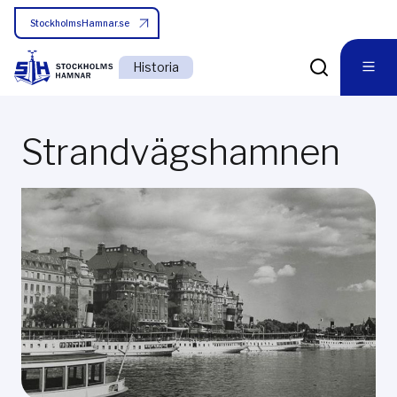
StockholmsHamnar.se
Historia
Strandvägshamnen