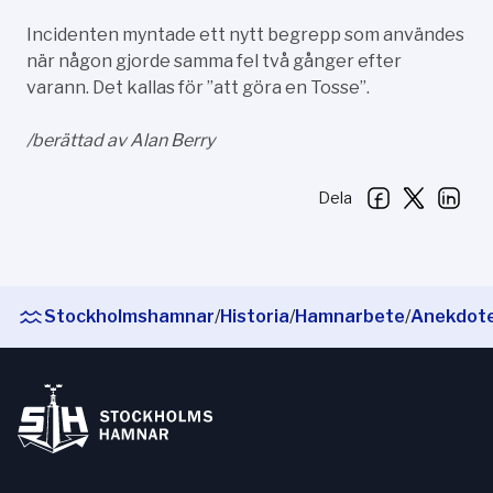
Incidenten myntade ett nytt begrepp som användes
när någon gjorde samma fel två gånger efter
varann. Det kallas för ”att göra en Tosse”.
/berättad av Alan Berry
Dela
Stockholmshamnar
/
Historia
/
Hamnarbete
/
Anekdote