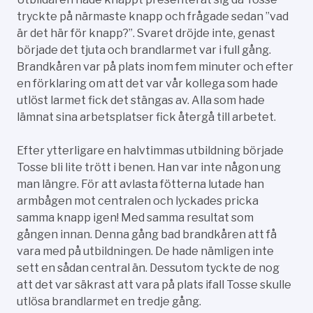
tryckte på närmaste knapp och frågade sedan ”vad
är det här för knapp?”. Svaret dröjde inte, genast
började det tjuta och brandlarmet var i full gång.
Brandkåren var på plats inom fem minuter och efter
en förklaring om att det var vår kollega som hade
utlöst larmet fick det stängas av. Alla som hade
lämnat sina arbetsplatser fick återgå till arbetet.
Efter ytterligare en halvtimmas utbildning började
Tosse bli lite trött i benen. Han var inte någon ung
man längre. För att avlasta fötterna lutade han
armbågen mot centralen och lyckades pricka
samma knapp igen! Med samma resultat som
gången innan. Denna gång bad brandkåren att få
vara med på utbildningen. De hade nämligen inte
sett en sådan central än. Dessutom tyckte de nog
att det var säkrast att vara på plats ifall Tosse skulle
utlösa brandlarmet en tredje gång.