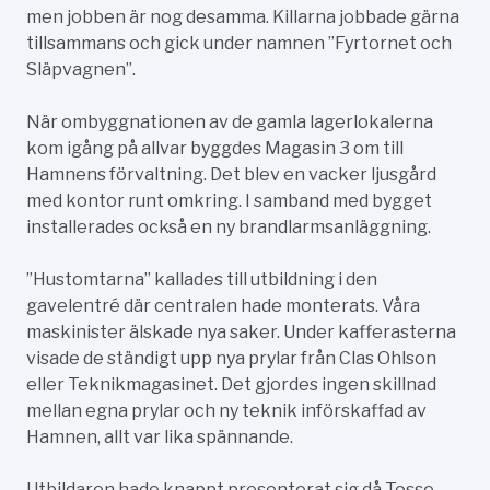
men jobben är nog desamma. Killarna jobbade gärna
tillsammans och gick under namnen ”Fyrtornet och
Släpvagnen”.
När ombyggnationen av de gamla lagerlokalerna
kom igång på allvar byggdes Magasin 3 om till
Hamnens förvaltning. Det blev en vacker ljusgård
med kontor runt omkring. I samband med bygget
installerades också en ny brandlarmsanläggning.
”Hustomtarna” kallades till utbildning i den
gavelentré där centralen hade monterats. Våra
maskinister älskade nya saker. Under kafferasterna
visade de ständigt upp nya prylar från Clas Ohlson
eller Teknikmagasinet. Det gjordes ingen skillnad
mellan egna prylar och ny teknik införskaffad av
Hamnen, allt var lika spännande.
Utbildaren hade knappt presenterat sig då Tosse