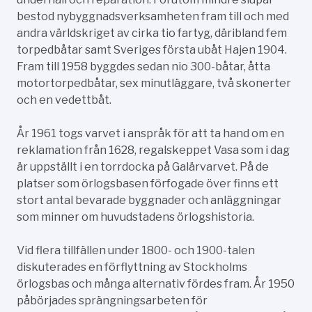
bestod nybyggnadsverksamheten fram till och med
andra världskriget av cirka tio fartyg, däribland fem
torpedbåtar samt Sveriges första ubåt Hajen 1904.
Fram till 1958 byggdes sedan nio 300-båtar, åtta
motortorpedbåtar, sex minutläggare, två skonerter
och en vedettbåt.
År 1961 togs varvet i anspråk för att ta hand om en
reklamation från 1628, regalskeppet Vasa som i dag
är uppställt i en torrdocka på Galärvarvet. På de
platser som örlogsbasen förfogade över finns ett
stort antal bevarade byggnader och anläggningar
som minner om huvudstadens örlogshistoria.
Vid flera tillfällen under 1800- och 1900-talen
diskuterades en förflyttning av Stockholms
örlogsbas och många alternativ fördes fram. År 1950
påbörjades sprängningsarbeten för