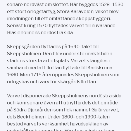
senare nordväst om slottet. Här byggdes 1528–1530
ett stort örlogsfartyg, Stora Karavelen, vilket blev
inledningen till ett omfattande skeppsbyggeri.
Senast kring 1570 flyttades varvet till nuvarande
Blasieholmens nordöstra sida.
Skeppsgården flyttades på 1640-talet till
Skeppsholmen. Den blev under stormaktstiden
stadens största arbetsplats. Varvet stängdes i
samband med att flottan flyttade till Karlskrona
1680. Men 1715 återöppnades Skeppsholmen som
örlogsbas och varv för skärgårdsflottan.
Varvet disponerade Skeppsholmens nordöstra sida
och kom senare även att utnyttja dels det område
på Södra Djurgården som fick namnet Galärvarvet,
dels Beckholmen. Under 1800- och 1900-talen
bestod varvets verksamhet huvudsakligen av
underhåll och reparation. Förutom mindre slupar