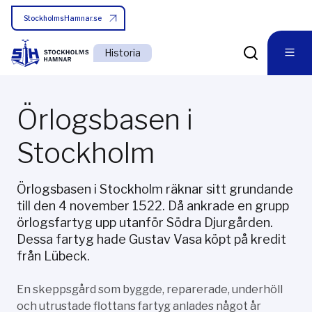
StockholmsHamnar.se
Historia
Örlogsbasen i
Stockholm
Örlogsbasen i Stockholm räknar sitt grundande
till den 4 november 1522. Då ankrade en grupp
örlogsfartyg upp utanför Södra Djurgården.
Dessa fartyg hade Gustav Vasa köpt på kredit
från Lübeck.
En skeppsgård som byggde, reparerade, underhöll
och utrustade flottans fartyg anlades något år