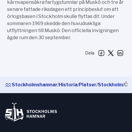
kärnvapensäkra fartygstunnlar på Muskö och tre år
senare fattade riksdagen ett principbeslut om att
örlogsbasen i Stockholm skulle flyttas dit. Under
sommaren 1969 skedde den huvudsakliga
utflyttningen till Muskö. Den officiella invigningen
ägde rum den 30 september.
Dela
Stockholmshamnar
/
Historia
/
Platser
/
Stockholm
/
Örlogsbasen i Stockholm