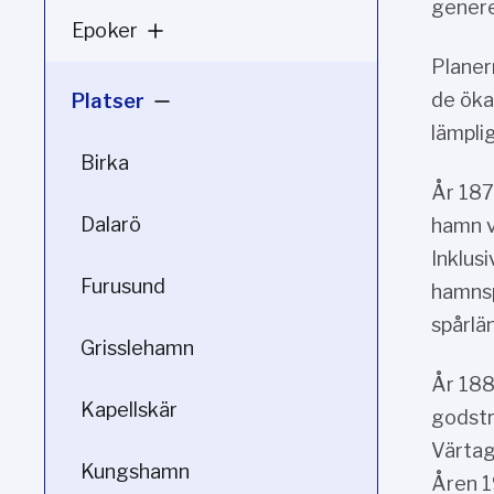
genere
Epoker
Planer
de öka
Platser
lämpli
Birka
År 187
Dalarö
hamn v
Inklus
Furusund
hamnsp
spårlän
Grisslehamn
År 188
Kapellskär
godstra
Värtag
Kungshamn
Åren 1