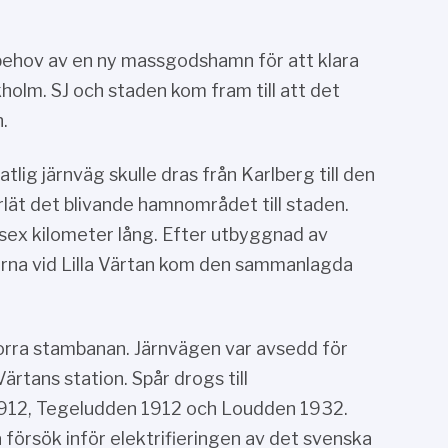
behov av en ny massgodshamn för att klara
olm. SJ och staden kom fram till att det
.
ig järnväg skulle dras från Karlberg till den
rlät det blivande hamnområdet till staden.
 sex kilometer lång. Efter utbyggnad av
arna vid Lilla Värtan kom den sammanlagda
rra stambanan. Järnvägen var avsedd för
ärtans station. Spår drogs till
1912, Tegeludden 1912 och Loudden 1932.
 försök inför elektrifieringen av det svenska