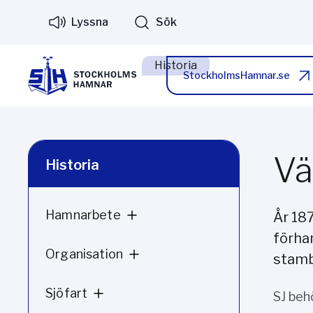
Lyssna
Sök
Historia
StockholmsHamnar.se
Vä
Historia
Hamnarbete
År 187
förha
Organisation
stamb
Sjöfart
SJ beh