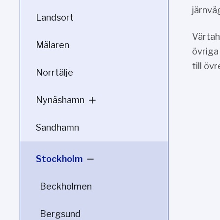
järnvä
Landsort
Värtah
Mälaren
övriga
till ö
Norrtälje
Nynäshamn
Sandhamn
Stockholm
Beckholmen
Bergsund