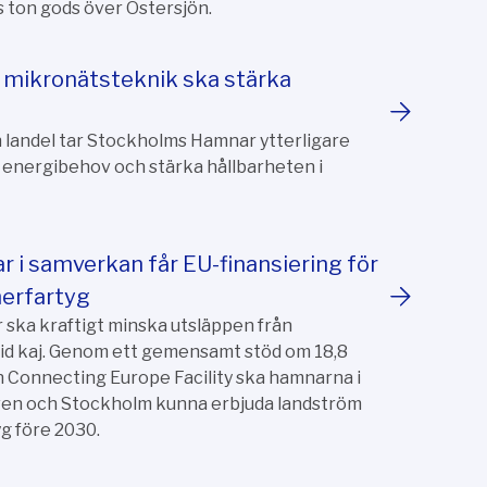
s ton gods över Östersjön.
r mikronätsteknik ska stärka
landel tar Stockholms Hamnar ytterligare
s energibehov och stärka hållbarheten i
 i samverkan får EU-finansiering för
nerfartyg
ska kraftigt minska utsläppen från
vid kaj. Genom ett gemensamt stöd om 18,8
n Connecting Europe Facility ska hamnarna i
en och Stockholm kunna erbjuda landström
yg före 2030.