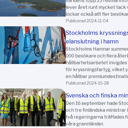
världens topp 25 resmål infö
lever året runt mycket tack
lockar också allt fler besök
Publicerad 2024-11-04
Stockholms kryssnings
elanslutning i hamn
Stockholms Hamnar summera
000 besökare och flera åter
hållbarhetsarbetet invigdes
för kryssningsfartyg, vilket
en hållbar premiumdestinati
Publicerad 2024-10-28
Svenska och finska mi
Den 16 september hade Stoc
och tre finländska ministrar 
två regeringarna träffades f
våra grannländer.