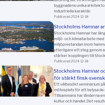
byggnadens unika arkitekton
industriella karaktär.
Publicerad 2024-12-18
Stockholms Hamnar ant
Stockholms Hamnar har länge
miljö- och klimatarbete med 
miljöprestandan inom hamnve
ytterligare ett steg genom a
stärker kopplingen till Stoc
Publicerad 2024-12-18
Stockholms Hamnar oc
för stärkt finsk-sven
Ett välbesökt seminarium på 
mötesplats för att belysa de
Tillsammans har länderna en
kultur och handel. Det result