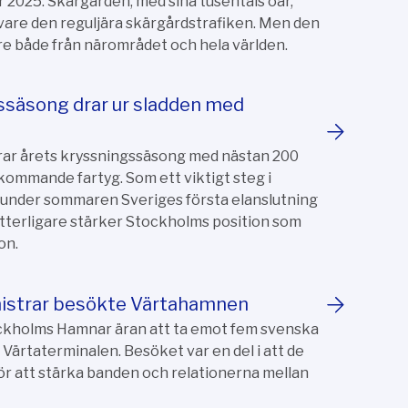
r 2025. Skärgården, med sina tusentals öar,
 vare den reguljära skärgårdstrafiken. Men den
are både från närområdet och hela världen.
säsong drar ur sladden med
r årets kryssningssäsong med nästan 200
kommande fartyg. Som ett viktigt steg i
 under sommaren Sveriges första elanslutning
 ytterligare stärker Stockholms position som
on.
nistrar besökte Värtahamnen
kholms Hamnar äran att ta emot fem svenska
i Värtaterminalen. Besöket var en del i att de
ör att stärka banden och relationerna mellan