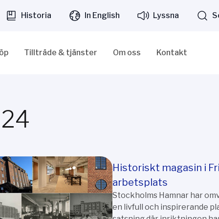
Historia
In English
Lyssna
S
löp
Tillträde & tjänster
Om oss
Kontakt
024
Historiskt magasin i F
arbetsplats
Stockholms Hamnar har omvan
en livfull och inspirerande p
satsning där inriktningen ha