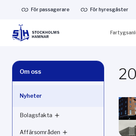
För passagerare
För hyresgäster
Fartygsan
2
Om oss
Nyheter
Bolagsfakta
Affärsområden