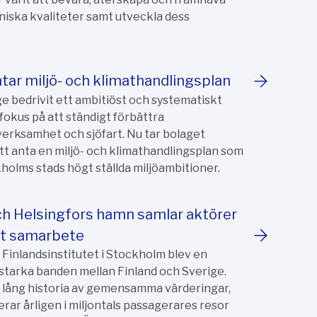
iska kvaliteter samt utveckla dess
ar miljö- och klimathandlingsplan
 bedrivit ett ambitiöst och systematiskt
fokus på att ständigt förbättra
rksamhet och sjöfart. Nu tar bolaget
tt anta en miljö- och klimathandlingsplan som
kholms stads högt ställda miljöambitioner.
h Helsingfors hamn samlar aktörer
skt samarbete
Finlandsinstitutet i Stockholm blev en
 starka banden mellan Finland och Sverige.
 lång historia av gemensamma värderingar,
erar årligen i miljontals passagerares resor