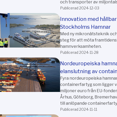
och transporter av miljontal
Publicerad 2024-12-03
Innovation med hållba
Stockholms Hamnar
Med ny mikronätsteknik och 
steg för att möta framtiden
hamnverksamheten.
Publicerad 2024-11-28
Nordeuropeiska hamnar
elanslutning av contai
Fyra nordeuropeiska hamnar 
containerfartyg som ligger 
miljoner euro från EU-fonde
Århus, Göteborg, Bremerhav
till anlöpande containerfart
Publicerad 2024-11-11