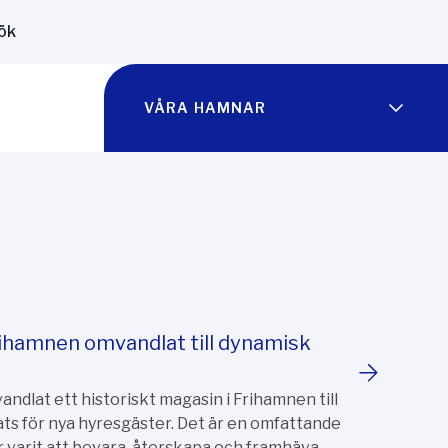
ök
VÅRA HAMNAR
rihamnen omvandlat till dynamisk
dlat ett historiskt magasin i Frihamnen till
lats för nya hyresgäster. Det är en omfattande
r varit att bevara, återskapa och framhäva