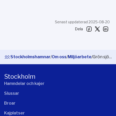
Senast uppdaterad 2025-08-20
Dela
Stockholmshamnar
/
Om oss
/
Miljöarbete
/
Grön sjöfartskorridor
Stockholm
Hamndelar och kajer
Slussar
Broar
Kajplatser