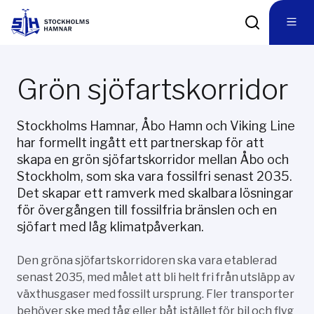
Grön sjöfartskorridor
Stockholms Hamnar, Åbo Hamn och Viking Line
har formellt ingått ett partnerskap för att
skapa en grön sjöfartskorridor mellan Åbo och
Stockholm, som ska vara fossilfri senast 2035.
Det skapar ett ramverk med skalbara lösningar
för övergången till fossilfria bränslen och en
sjöfart med låg klimatpåverkan.
Den gröna sjöfartskorridoren ska vara etablerad
senast 2035, med målet att bli helt fri från utsläpp av
växthusgaser med fossilt ursprung. Fler transporter
behöver ske med tåg eller båt istället för bil och flyg