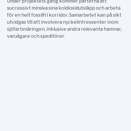
Under projektets gång kommer parterna att
successivt minska sina koldioxidutsläpp och arbeta
för en helt fossilfri korridor. Samarbetet kan på sikt
utvidgas till att involvera nyckelintressenter inom
sjöfartsnäringen, inklusive andra relevanta hamnar,
varuägare och speditörer.