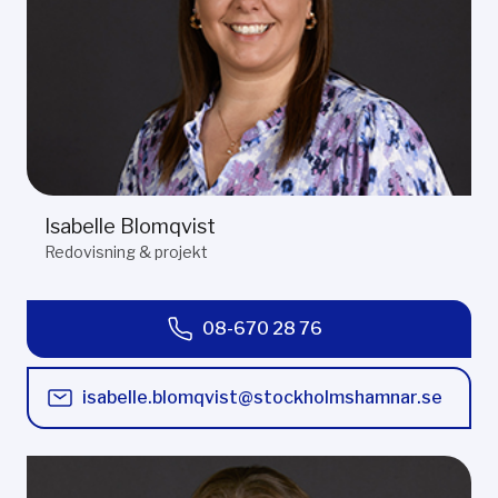
Isabelle Blomqvist
Redovisning & projekt
08-670 28 76
isabelle.blomqvist@stockholmshamnar.se