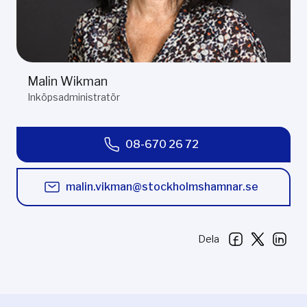
Malin Wikman
Inköpsadministratör
08-670 26 72
malin.vikman@stockholmshamnar.se
Dela