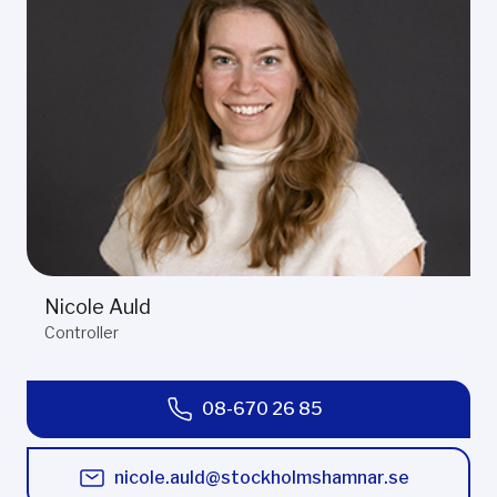
Nicole Auld
Controller
08-670 26 85
nicole.auld@stockholmshamnar.se