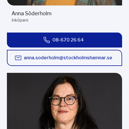
Anna Söderholm
Inköpare
08-670 26 64
anna.soderholm@stockholmshamnar.se