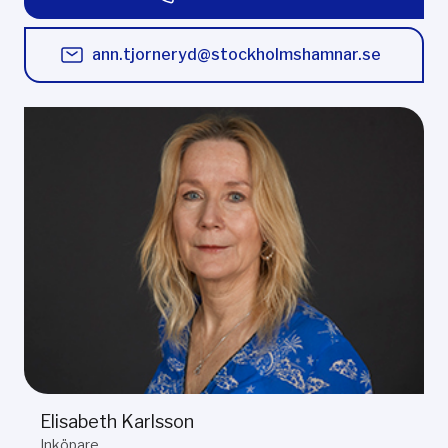
ann.tjorneryd@stockholmshamnar.se
Elisabeth Karlsson
Inköpare