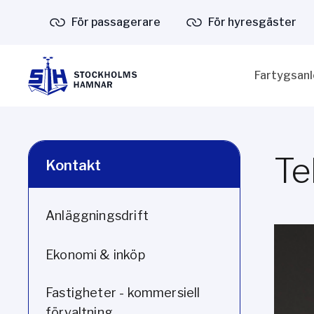
För passagerare
För hyresgäster
Fartygsan
Te
Kontakt
Anläggningsdrift
Ekonomi & inköp
Fastigheter - kommersiell
förvaltning