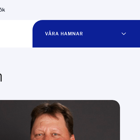
ök
VÅRA HAMNAR
n