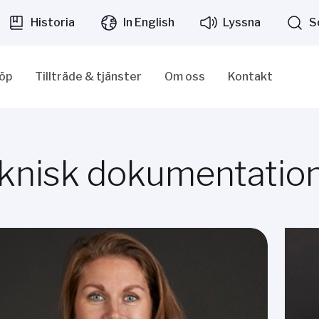
Historia
In English
Lyssna
S
löp
Tillträde & tjänster
Om oss
Kontakt
knisk dokumentatio