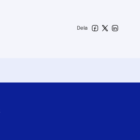
Dela
k