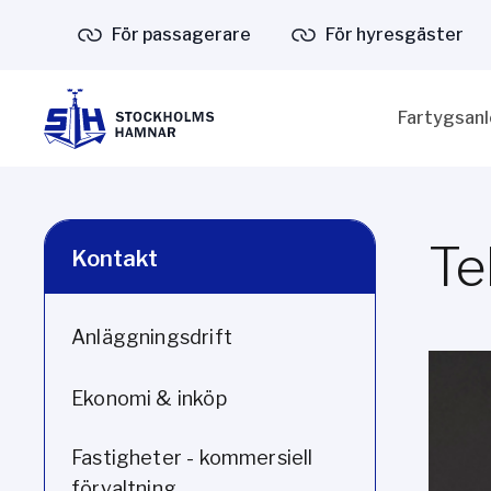
För passagerare
För hyresgäster
Fartygsan
Te
Kontakt
Anläggningsdrift
Ekonomi & inköp
Fastigheter - kommersiell
förvaltning