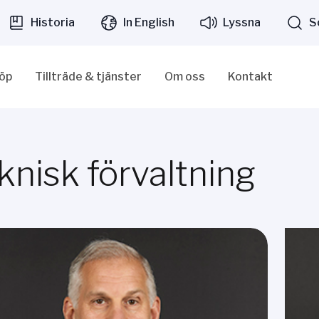
Historia
In English
Lyssna
S
löp
Tillträde & tjänster
Om oss
Kontakt
knisk förvaltning