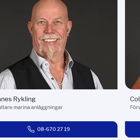
anes Rykling
Col
ltare marina anläggningar
För
08-670 27 19