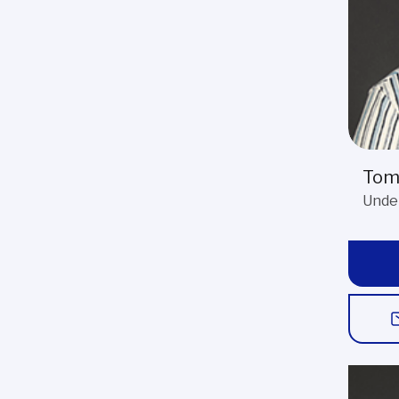
Tom
Under