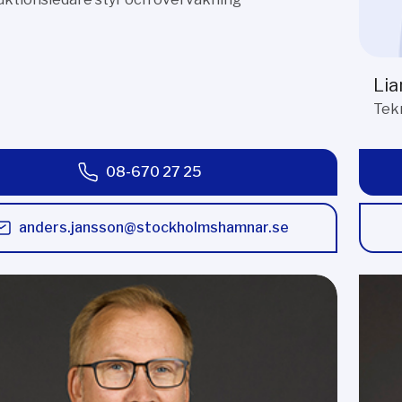
Li
Tekn
08-670 27 25
anders.jansson@stockholmshamnar.se