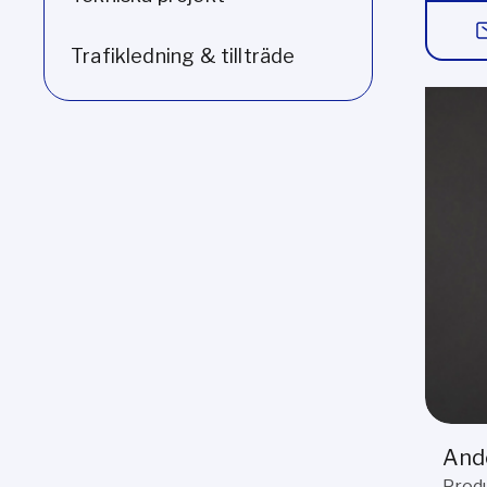
Trafikledning & tillträde
And
Produ