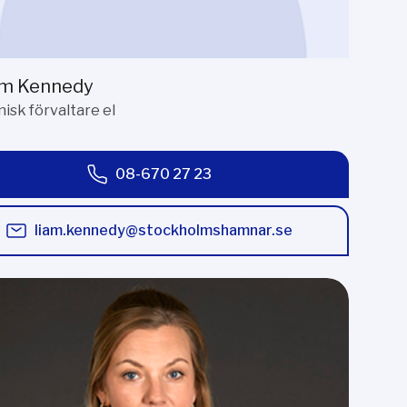
am Kennedy
isk förvaltare el
08-670 27 23
liam.kennedy@stockholmshamnar.se