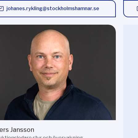
johanes.rykling@stockholmshamnar.se
ers Jansson
ktionsledare styr och övervakning