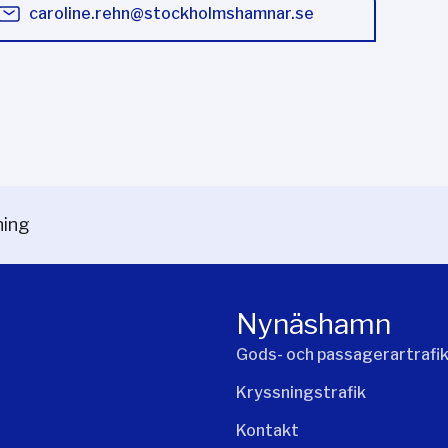
caroline.rehn@stockholmshamnar.se
ning
Nynäshamn
Gods- och passagerartrafi
Kryssningstrafik
Kontakt