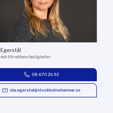
 Egerstål
isk förvaltare fastigheter
08-670 26 92
ida.egerstal@stockholmshamnar.se