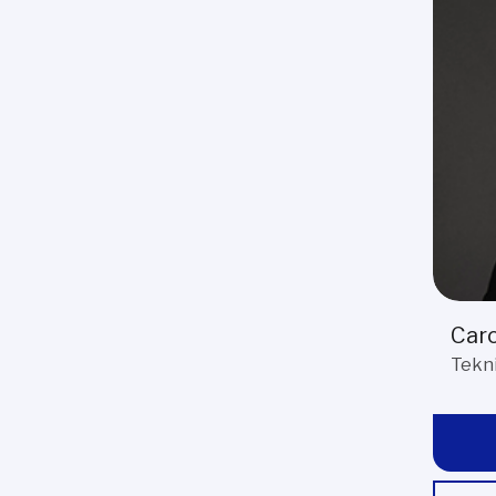
Caro
Tekni