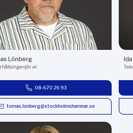
as Lönberg
Ida
hållsingenjör el
Tekn
08-670 26 93
tomas.lonberg@stockholmshamnar.se