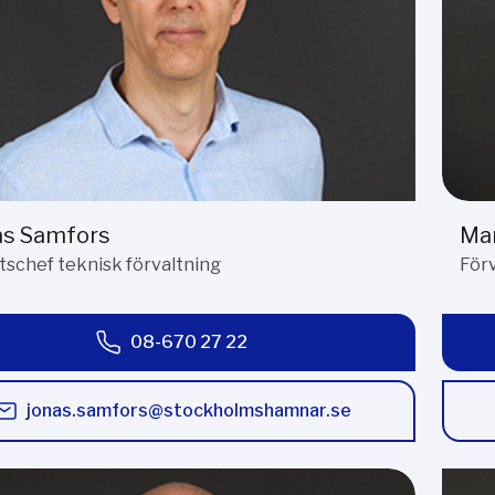
as Samfors
Mar
schef teknisk förvaltning
För
08-670 27 22
jonas.samfors@stockholmshamnar.se