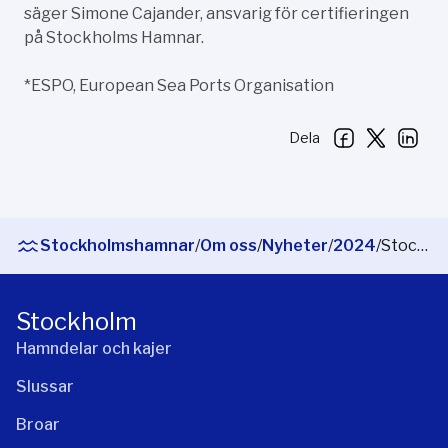
säger Simone Cajander, ansvarig för certifieringen
på Stockholms Hamnar.
*ESPO, European Sea Ports Organisation
Dela
Stockholmshamnar
/
Om oss
/
Nyheter
/
2024
/
Stockholms Hamnar är nu PERS-certifierat
Stockholm
Hamndelar och kajer
Slussar
Broar