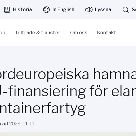
Historia
In English
Lyssna
S
löp
Tillträde & tjänster
Om oss
Kontakt
rdeuropeiska hamnar
-finansiering för ela
ntainerfartyg
erad
2024-11-11