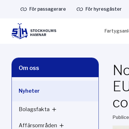
För passagerare
För hyresgäster
Fartygsan
No
Om oss
EU
Nyheter
co
Bolagsfakta
Public
Affärsområden