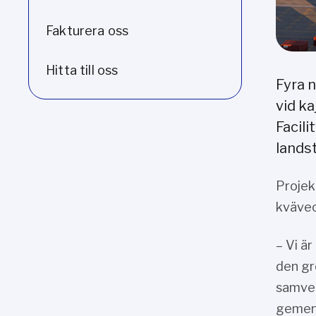
Fakturera oss
Hitta till oss
Fyra 
vid k
Facil
lands
Projek
kväveo
– Vi ä
den gr
samver
gemens