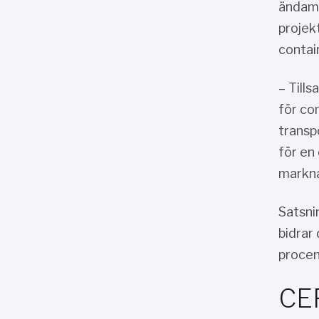
ändamål
projekt
contai
– Till
för co
transp
för en
markna
Satsni
bidrar
procent
CEF