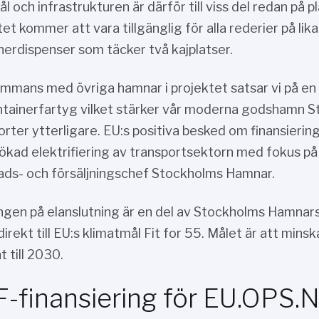
 och infrastrukturen är därför till viss del redan på p
et kommer att vara tillgänglig för alla rederier på lik
nerdispenser som täcker två kajplatser.
sammans med övriga hamnar i projektet satsar vi på e
ntainerfartyg vilket stärker vår moderna godshamn S
orter ytterligare. EU:s positiva besked om finansiering
 ökad elektrifiering av transportsektorn med fokus på
ds- och försäljningschef Stockholms Hamnar.
ngen på elanslutning är en del av Stockholms Hamnars 
 direkt till EU:s klimatmål Fit for 55. Målet är att mi
 till 2030.
-finansiering för EU.OPS.