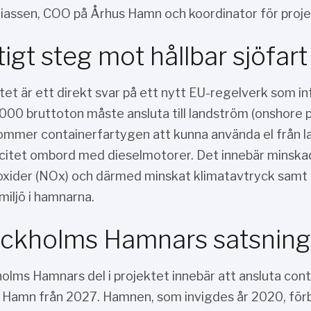
iassen, COO på Århus Hamn och koordinator för proje
tigt steg mot hållbar sjöfart
tet är ett direkt svar på ett nytt EU-regelverk som i
000 bruttoton måste ansluta till landström (onshore po
mmer containerfartygen att kunna använda el från lan
icitet ombord med dieselmotorer. Det innebär minskade
xider (NOx) och därmed minskat klimatavtryck samt en
miljö i hamnarna.
ckholms Hamnars satsning 
olms Hamnars del i projektet innebär att ansluta conta
 Hamn från 2027. Hamnen, som invigdes år 2020, för