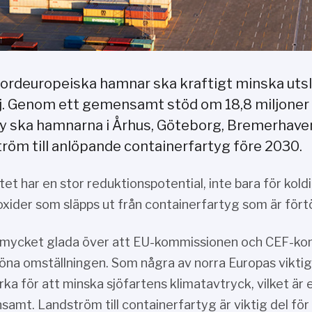
nordeuropeiska hamnar ska kraftigt minska uts
aj. Genom ett gemensamt stöd om 18,8 miljoner
ity ska hamnarna i Århus, Göteborg, Bremerhav
tröm till anlöpande containerfartyg före 2030.
tet har en stor reduktionspotential, inte bara för kol
xider som släpps ut från containerfartyg som är fört
r mycket glada över att EU-kommissionen och CEF-ko
öna omställningen. Som några av norra Europas viktiga
ka för att minska sjöfartens klimatavtryck, vilket är 
amt. Landström till containerfartyg är viktig del fö