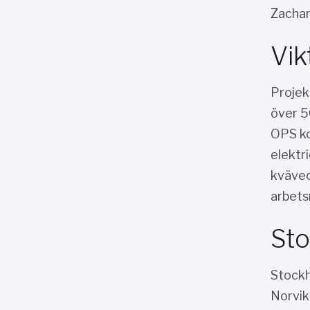
Zachar
Vik
Projek
över 5
OPS ko
elektr
kväveo
arbets
Sto
Stockh
Norvik