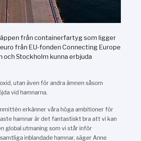
läppen från containerfartyg som ligger
 euro från EU-fonden Connecting Europe
en och Stockholm kunna erbjuda
dioxid, utan även för andra ämnen såsom
öjda vid hamnarna.
mmittén erkänner våra höga ambitioner för
ste hamnar är det fantastiskt bra att vi kan
en global utmaning som vi står inför
r samtliga inblandade hamnar, säger Anne