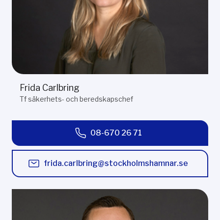
Frida Carlbring
Tf säkerhets- och beredskapschef
08-670 26 71
frida.carlbring@stockholmshamnar.se