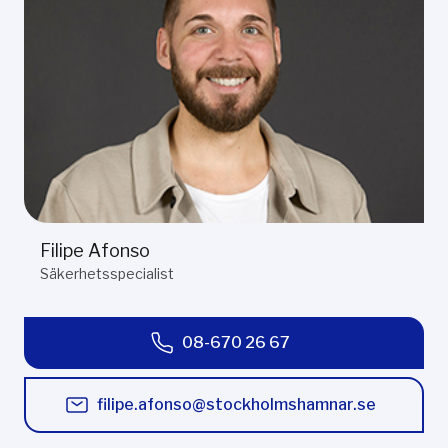
Filipe Afonso
Säkerhetsspecialist
08-670 26 67
filipe.afonso@stockholmshamnar.se