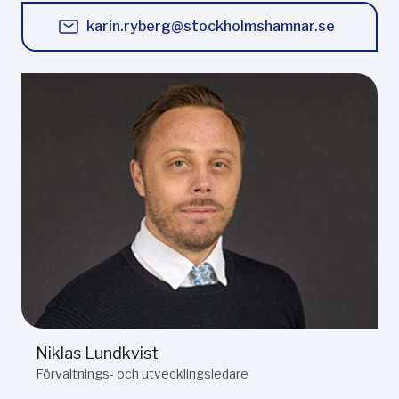
karin.ryberg@stockholmshamnar.se
Niklas Lundkvist
Förvaltnings- och utvecklingsledare