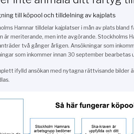
ing till köpool och tilldelning av kajplats
olms Hamnar tilldelar kajplatser i mån av plats bland f
n är meriterande, men inte avgörande. Stockholms H
träder två gånger årligen. Ansökningar som inkomm
ingar som inkommer innan 30 september bearbetas u
plett ifylld ansökan med nytagna rättvisande bilder ä
las.