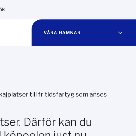
ök
VÅRA HAMNAR
jplatser till fritidsfartyg som anses
atser. Därför kan du
ll köpoolen just nu.