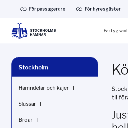
För passagerare
För hyresgäster
Fartygsan
Kö
Stockholm
Hamndelar och kajer
Stock
tillfö
Slussar
Jus
Broar
hel