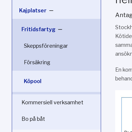
Kajplatser
Antagn
Stockh
Fritidsfartyg
Kötide
samman
Skeppsföreningar
ansökn
Försäkring
En kom
behand
Köpool
Kommersiell verksamhet
Bo på båt