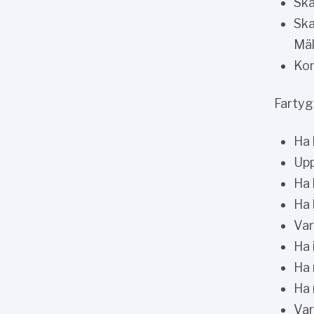
Ska
Ska
Mäl
Kom
Fartyg
Ha 
Upp
Ha 
Ha 
Var
Ha 
Ha 
Ha 
Var