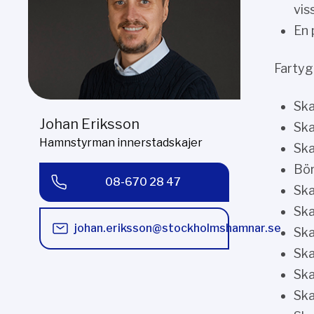
vis
En 
Fartyg
Ska
Johan Eriksson
Ska
Hamnstyrman innerstadskajer
Ska
Bör
08-670 28 47
Ska
Ska
johan.eriksson@stockholmshamnar.se
Ska
Ska
Ska
Ska