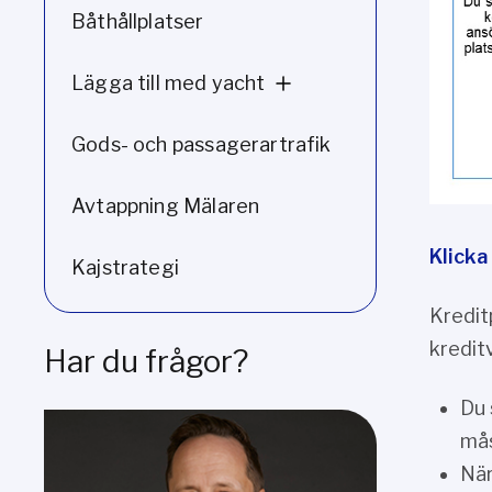
Båthållplatser
Lägga till med yacht
Gods- och passagerartrafik
Avtappning Mälaren
Klicka
Kajstrategi
Kredit
kredit
Har du frågor?
Du 
mås
När