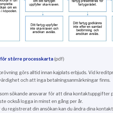
 för större processkarta
(pdf)
prövning görs alltid innan kajplats erbjuds. Vid kredi
värdighet och att inga betalningsanmärkningar finns.
som sökande ansvarar för att dina kontaktuppgifter 
te också logga in minst en gång per år.
 du registrerat din ansökan kan du ändra dina konta