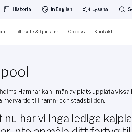
Historia
In English
Lyssna
S
löp
Tillträde & tjänster
Om oss
Kontakt
pool
holms Hamnar kan i mån av plats upplåta vissa ka
ra mervärde till hamn- och stadsbilden.
t nu har vi inga lediga kajpl
ler inte anmäla ditt fartyg ti