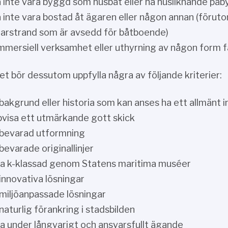
 inte vara byggd som husbåt eller ha husliknande på
 inte vara bostad åt ägaren eller någon annan (förut
arstrand som är avsedd för båtboende)
mersiell verksamhet eller uthyrning av någon form f
et bör dessutom uppfylla några av följande kriterier:
bakgrund eller historia som kan anses ha ett allmänt 
visa ett utmärkande gott skick
bevarad utformning
bevarade originallinjer
a k-klassad genom Statens maritima muséer
innovativa lösningar
miljöanpassade lösningar
naturlig förankring i stadsbilden
a under långvarigt och ansvarsfullt ägande