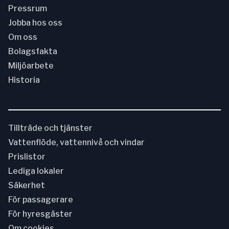
Pressrum
Jobba hos oss
Om oss
Bolagsfakta
Miljöarbete
Historia
Tillträde och tjänster
Vattenflöde, vattennivå och vindar
Prislistor
Lediga lokaler
Säkerhet
För passagerare
För hyresgäster
Om cookies