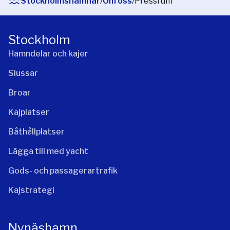
Stockholmshamnar
/
Om oss
/
Pressrum
Stockholm
Hamndelar och kajer
Slussar
Broar
Kajplatser
Båthållplatser
Lägga till med yacht
Gods- och passagerartrafik
Kajstrategi
Nynäshamn