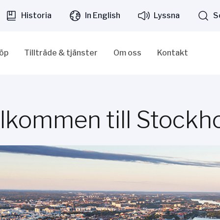
Historia
In English
Lyssna
S
löp
Tillträde & tjänster
Om oss
Kontakt
lkommen till Stockh