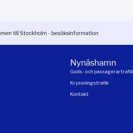
men till Stockholm - besöksinformation
Nynäshamn
Gods- och passagerartrafi
Kryssningstrafik
Kontakt