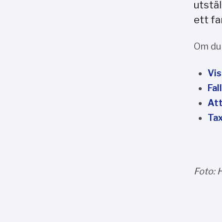
utstä
ett f
Om du 
Vis
Fal
Att
Tax
Foto: 