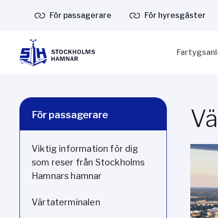
För passagerare
För hyresgäster
Fartygsan
Vä
För passagerare
Viktig information för dig
som reser från Stockholms
Hamnars hamnar
Värtaterminalen