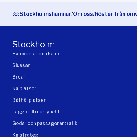
Stockholmshamnar
/
Om oss
/
Röster från om
Stockholm
Hamndelar och kajer
Slussar
Broar
Kajplatser
Båthållplatser
Lägga till med yacht
Gods- och passagerartrafik
Kajstrategi