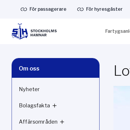
För passagerare
För hyresgäster
Fartygsan
Lo
Om oss
Nyheter
Bolagsfakta
Affärsområden