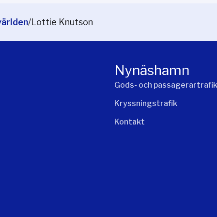
världen
/
Lottie Knutson
Nynäshamn
Gods- och passagerartrafi
Kryssningstrafik
Kontakt