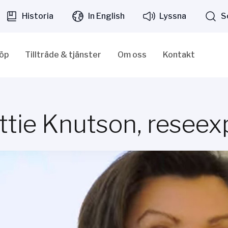
Historia
In English
Lyssna
S
löp
Tillträde & tjänster
Om oss
Kontakt
ttie Knutson, reseex