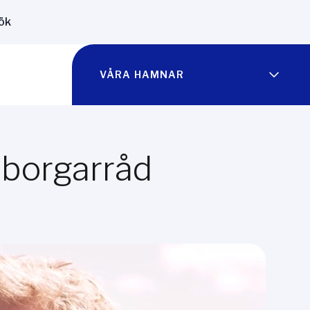
ök
VÅRA HAMNAR
sborgarråd