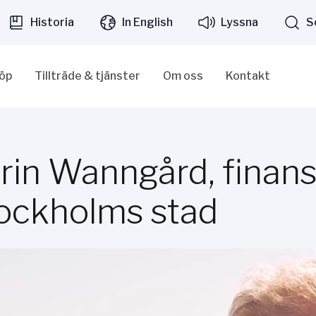
Historia
In English
Lyssna
S
löp
Tillträde & tjänster
Om oss
Kontakt
rin Wanngård, finan
ockholms stad