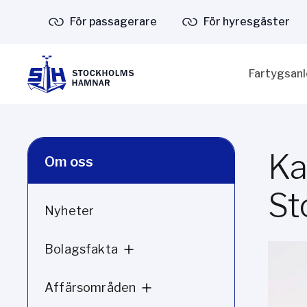
För passagerare
För hyresgäster
Fartygsan
Ka
Om oss
St
Nyheter
Bolagsfakta
Affärsområden