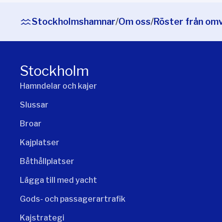
Stockholmshamnar
/
Om oss
/
Röster från om
Stockholm
Hamndelar och kajer
Slussar
Broar
Kajplatser
Båthållplatser
Lägga till med yacht
Gods- och passagerartrafik
Kajstrategi