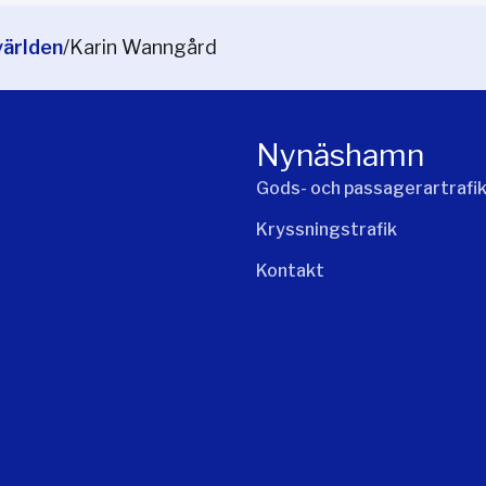
världen
/
Karin Wanngård
Nynäshamn
Gods- och passagerartrafi
Kryssningstrafik
Kontakt