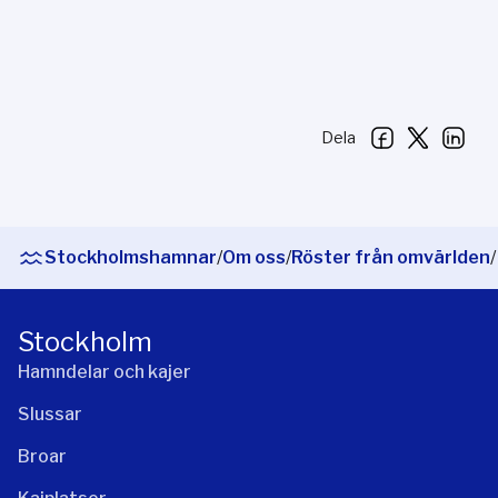
Dela
Stockholmshamnar
/
Om oss
/
Röster från omvärlden
/
Stockholm
Hamndelar och kajer
Slussar
Broar