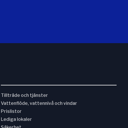
Tillträde och tjänster
Vattenflöde, vattennivå och vindar
Prislistor
Lediga lokaler
Säkerhet