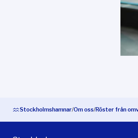
Stockholmshamnar
/
Om oss
/
Röster från om