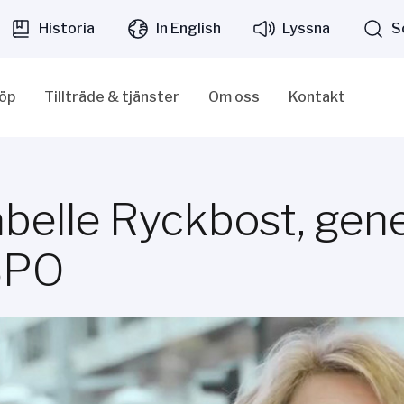
Historia
In English
Lyssna
S
löp
Tillträde & tjänster
Om oss
Kontakt
abelle Ryckbost, gen
SPO