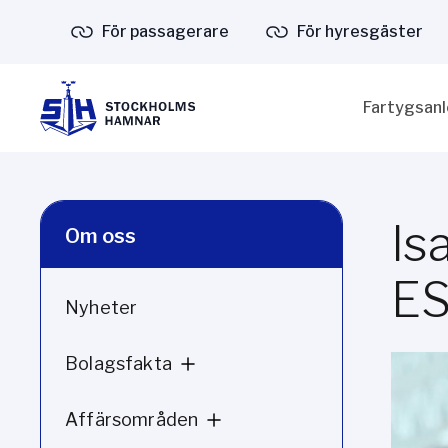
För passagerare
För hyresgäster
Fartygsan
Is
Om oss
E
Nyheter
Bolagsfakta
Affärsområden