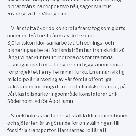
bidrar från sina respektive håll, säger Marcus
Risberg, vd för Viking Line.
– Vi är stolta över de konkreta framsteg som gjorts
under de två första åren av det Gröna
Sjöfartskorridor‑samarbetet. Utrednings- och
planeringsarbetet för landström har framskridit så
långt vi har kunnat förbereda oss för framtida
lösningar med rörledningar som byggs inom ramen
för projektet Ferry Terminal Turku. En annan viktig
milstolpe är lansering av vår första offentliga
laddstation för tunga fordon i finländska hamnar, på
vårt lastbilsparkeringsområde konstaterar Erik
Söderholm, vd för Åbo Hamn.
– Stockholms stad har högt ställda klimatambitioner
och sjöfarten är avgörande för omställningen till
fossilfria transporter. Hamnarnas roll är att