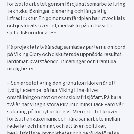
fortsatta arbetet genom fördjupat samarbete kring
tekniska lösningar, planering och långsiktig
infrastruktur. En gemensam färdplan har utvecklats
och justerats över tid, med sikte på en fossilfri
sjöfartskorridor 2035.
På projektets tvåårsdag samlades parterna ombord
på Viking Glory och diskuterade uppnådda resultat,
lärdomar, kvarstående utmaningar och framtida
möjligheter.
– Samarbetet kring den gröna korridoren är ett
tydligt exempel på hur Viking Line driver
omställningen mot en emissionsfri sjöfart. På bara
två år har vi tagit stora kliv, inte minst tack vare vår
satsning på förnybar biogas. Men arbetet kräver
fortsatt engagemang och nära samarbete mellan
rederier och hamnar, och att även politiker,
beslutsfattare, myndigheter och berörda företag