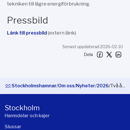
tekniken till lägre energiförbrukning.
Pressbild
Länk till pressbild
(extern länk)
Senast uppdaterad 2026-02-10
Dela
Stockholmshamnar
/
Om oss
/
Nyheter
/
2026
/
Två år av samarbete för en grön sjöfartskorridor mellan Stockholm och Åbo
Stockholm
Hamndelar och kajer
Slussar