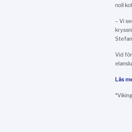
noll k
– Vi s
kryssn
Stefan
Vid fö
elansl
Läs me
*Viking