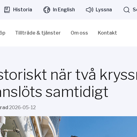
Historia
In English
Lyssna
S
löp
Tillträde & tjänster
Om oss
Kontakt
storiskt när två krys
anslöts samtidigt
erad
2026-05-12