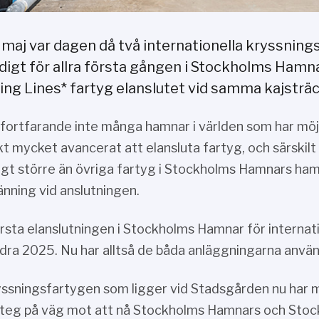
 maj var dagen då två internationella kryssning
digt för allra första gången i Stockholms Ham
king Lines* fartyg elanslutet vid samma kajsträc
 fortfarande inte många hamnar i världen som har möjl
kt mycket avancerat att elansluta fartyg, och särskilt
igt större än övriga fartyg i Stockholms Hamnars ha
nning vid anslutningen.
rsta elanslutningen i Stockholms Hamnar för internat
dra 2025. Nu har alltså de båda anläggningarna använ
yssningsfartygen som ligger vid Stadsgården nu har möj
steg på väg mot att nå Stockholms Hamnars och Sto