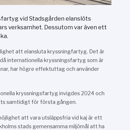
sfartyg vid Stadsgården elanslöts
nars verksamhet. Dessutom var även ett
ka.
ighet att elansluta kryssningfartyg. Det är
 då internationella kryssningsfartyg som är
mnar, har högre effektuttag och använder
ionella kryssningsfartyg invigdes 2024 och
ts samtidigt för första gången.
lighet att vara utsläppsfria vid kaj är ett
ckholms stads gemensamma miljömål att ha