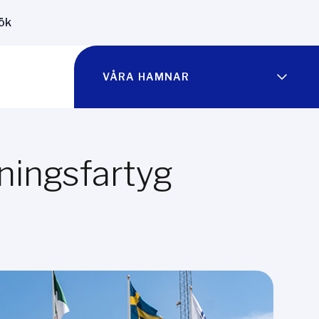
ök
VÅRA HAMNAR
sningsfartyg