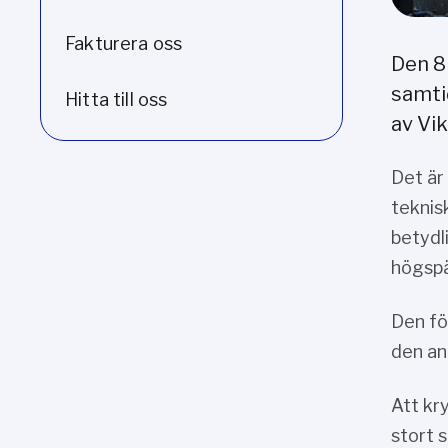
Fakturera oss
Den 8
samti
Hitta till oss
av Vi
Det är
teknis
betydl
högspä
Den fö
den an
Att kr
stort 