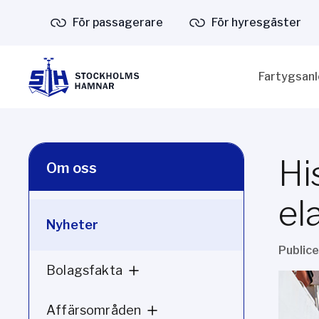
För passagerare
För hyresgäster
Fartygsan
Hi
Om oss
el
Nyheter
Public
Bolagsfakta
Affärsområden