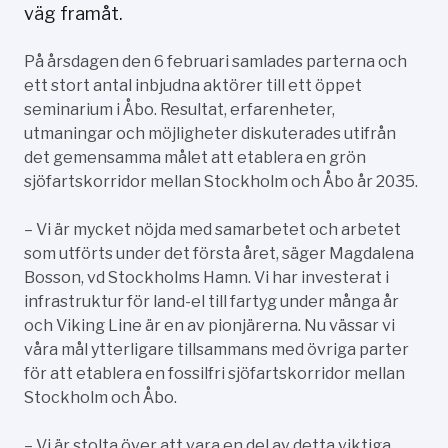
väg framåt.
På årsdagen den 6 februari samlades parterna och
ett stort antal inbjudna aktörer till ett öppet
seminarium i Åbo. Resultat, erfarenheter,
utmaningar och möjligheter diskuterades utifrån
det gemensamma målet att etablera en grön
sjöfartskorridor mellan Stockholm och Åbo år 2035.
– Vi är mycket nöjda med samarbetet och arbetet
som utförts under det första året, säger Magdalena
Bosson, vd Stockholms Hamn. Vi har investerat i
infrastruktur för land-el till fartyg under många år
och Viking Line är en av pionjärerna. Nu vässar vi
våra mål ytterligare tillsammans med övriga parter
för att etablera en fossilfri sjöfartskorridor mellan
Stockholm och Åbo.
– Vi är stolta över att vara en del av detta viktiga