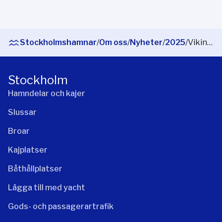
Stockholmshamnar
/
Om oss
/
Nyheter
/
2025
/
Viking Line, Åbo Hamn och Stockholms Hamnar uppmärksammar ett år av samarbete för att etablera en grön sjöfartskorridor
Stockholm
Hamndelar och kajer
Slussar
Broar
Kajplatser
Båthållplatser
Lägga till med yacht
Gods- och passagerartrafik