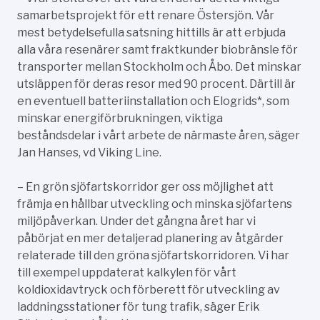
samarbetsprojekt för ett renare Östersjön. Vår
mest betydelsefulla satsning hittills är att erbjuda
alla våra resenärer samt fraktkunder biobränsle för
transporter mellan Stockholm och Åbo. Det minskar
utsläppen för deras resor med 90 procent. Därtill är
en eventuell batteriinstallation och Elogrids*, som
minskar energiförbrukningen, viktiga
beståndsdelar i vårt arbete de närmaste åren, säger
Jan Hanses, vd Viking Line.
– En grön sjöfartskorridor ger oss möjlighet att
främja en hållbar utveckling och minska sjöfartens
miljöpåverkan. Under det gångna året har vi
påbörjat en mer detaljerad planering av åtgärder
relaterade till den gröna sjöfartskorridoren. Vi har
till exempel uppdaterat kalkylen för vårt
koldioxidavtryck och förberett för utveckling av
laddningsstationer för tung trafik, säger Erik