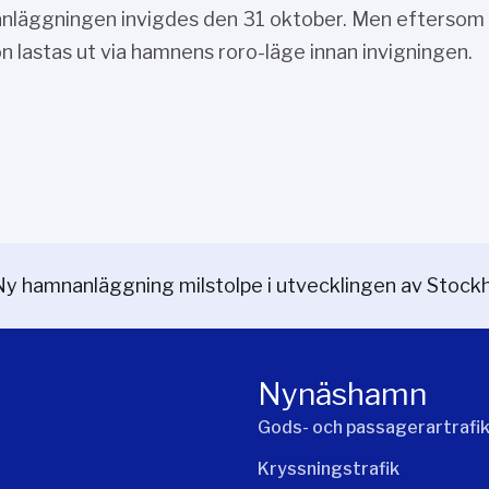
läggningen invigdes den 31 oktober. Men eftersom e
n lastas ut via hamnens roro-läge innan invigningen.
Ny hamnanläggning milstolpe i utvecklingen av Stock
Nynäshamn
Gods- och passagerartrafi
Kryssningstrafik