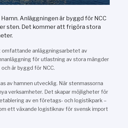
k Hamn. Anläggningen är byggd för NCC
der sten. Det kommer att frigöra stora
eter.
et omfattande anläggningsarbetet av
mnanläggning för utlastning av stora mängder
r och är byggd för NCC.
a fas av hamnen utvecklig. När stenmassorna
 nya verksamheter. Det skapar möjligheter för
 etablering av en företags- och logistikpark –
 som ett växande logistiknav för svensk import