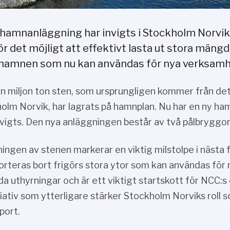
 hamnanläggning har invigts i Stockholm Norvi
r det möjligt att effektivt lasta ut stora mäng
i hamnen som nu kan användas för nya verksamh
en miljon ton sten, som ursprungligen kommer från d
olm Norvik, har lagrats på hamnplan. Nu har en ny ha
nvigts. Den nya anläggningen består av två pålbryggo
ningen av stenen markerar en viktig milstolpe i näst
orteras bort frigörs stora ytor som kan användas för
da uthyrningar och är ett viktigt startskott för NCC:s
itiativ som ytterligare stärker Stockholm Norviks roll
port.