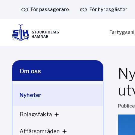
För passagerare
För hyresgäster
Fartygsan
Ny
Om oss
ut
Nyheter
Public
Bolagsfakta
Affärsområden