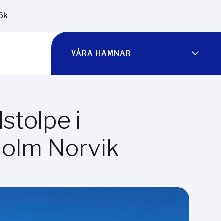
ök
VÅRA HAMNAR
stolpe i
holm Norvik