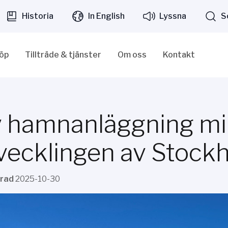
Historia
In English
Lyssna
S
löp
Tillträde & tjänster
Om oss
Kontakt
 hamnanläggning mil
vecklingen av Stock
erad
2025-10-30