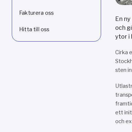
Fakturera oss
En ny
och gö
Hitta till oss
ytor 
Cirka 
Stockh
sten i
Utlast
transp
framti
ett in
och ex