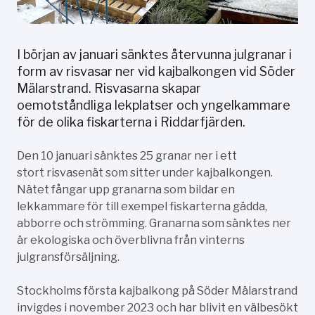
I början av januari sänktes återvunna julgranar i
form av risvasar ner vid kajbalkongen vid Söder
Mälarstrand. Risvasarna skapar
oemotståndliga lekplatser och yngelkammare
för de olika fiskarterna i Riddarfjärden.
Den 10 januari sänktes 25 granar ner i ett
stort risvasenät som sitter under kajbalkongen.
Nätet fångar upp granarna som bildar en
lekkammare för till exempel fiskarterna gädda,
abborre och strömming. Granarna som sänktes ner
är ekologiska och överblivna från vinterns
julgransförsäljning.
Stockholms första kajbalkong på Söder Mälarstrand
invigdes i november 2023 och har blivit en välbesökt